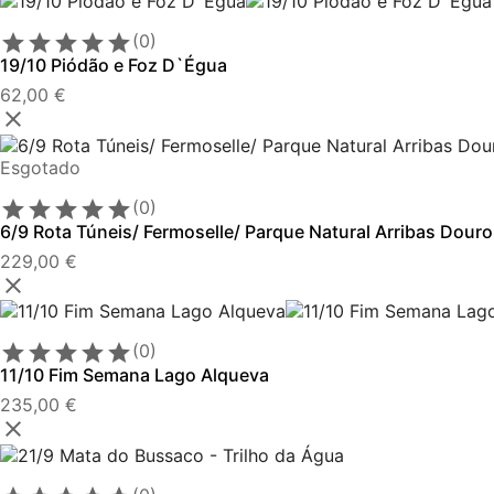





(0)
19/10 Piódão e Foz D`Égua
62,00 €

Esgotado





(0)
6/9 Rota Túneis/ Fermoselle/ Parque Natural Arribas Dour
229,00 €






(0)
11/10 Fim Semana Lago Alqueva
235,00 €
