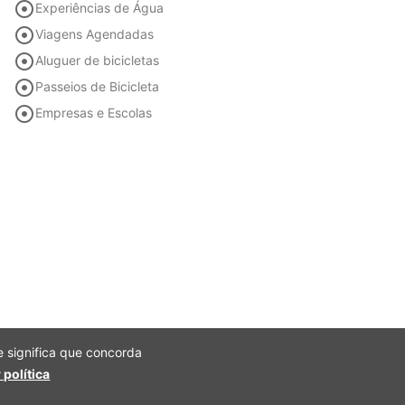

Experiências de Água

Viagens Agendadas

Aluguer de bicicletas

Passeios de Bicicleta

Empresas e Escolas
te significa que concorda
 política