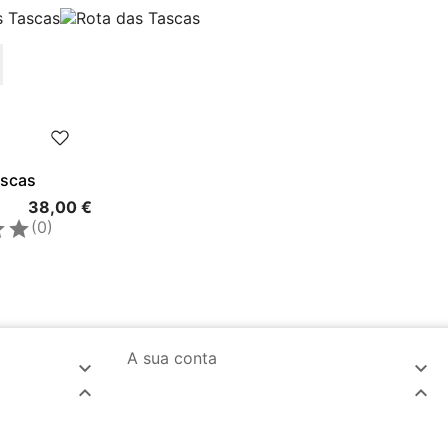
ascas
38,00 €


(0)
A sua conta



