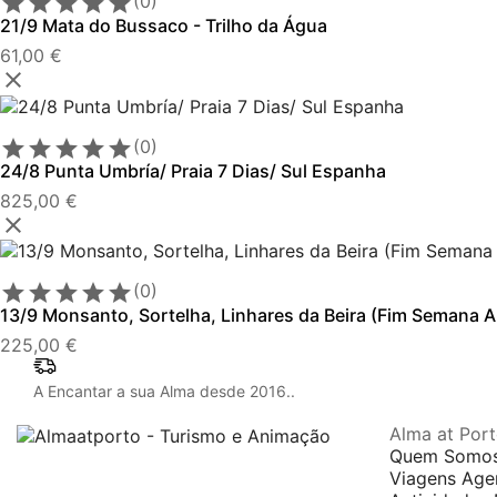





(0)
21/9 Mata do Bussaco - Trilho da Água
61,00 €






(0)
24/8 Punta Umbría/ Praia 7 Dias/ Sul Espanha
825,00 €






(0)
13/9 Monsanto, Sortelha, Linhares da Beira (Fim Semana Al
225,00 €
A Encantar a sua Alma desde 2016..
Alma at Por
Quem Somo
Viagens Ag