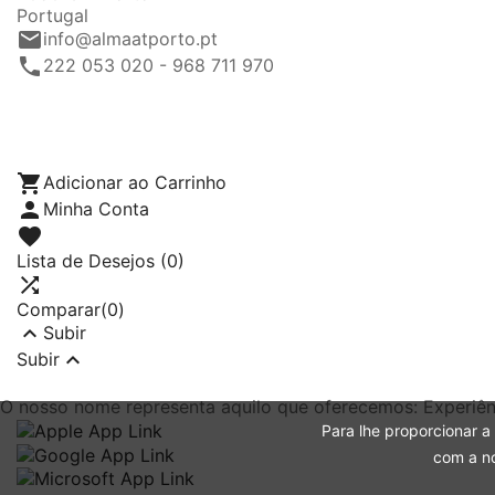
Portugal
email
info@almaatporto.pt
call
222 053 020 - 968 711 970

Adicionar ao Carrinho

Minha Conta

Lista de Desejos
(0)

Comparar(
0
)

Subir

Subir
O nosso nome representa aquilo que oferecemos: Experiê
Para lhe proporcionar a 
com a no