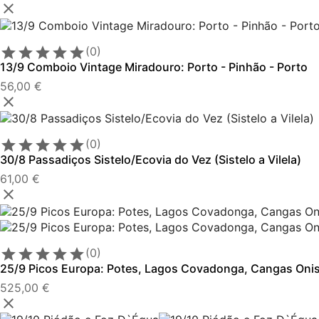






(0)
13/9 Comboio Vintage Miradouro: Porto - Pinhão - Porto
56,00 €






(0)
30/8 Passadiços Sistelo/Ecovia do Vez (Sistelo a Vilela)
61,00 €






(0)
25/9 Picos Europa: Potes, Lagos Covadonga, Cangas Onis,
525,00 €
