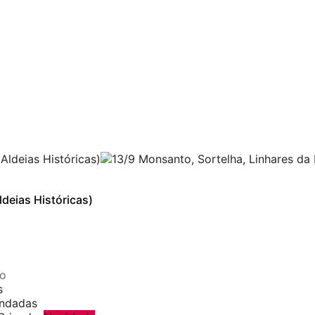
deias Históricas)
to
s
endadas