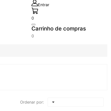
Entrar
0
Carrinho de compras
0

Ordenar por: