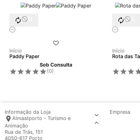


Início
Início
Paddy Paper
Rota das T
Sob Consulta








(0)
Informação da Loja
Empresa

location_on
Almaatporto - Turismo e

Animação
Rua de Trás, 151
4050-617 Porto